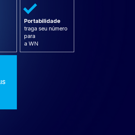
Portabilidade 
traga seu número 
para 
a WN
IS